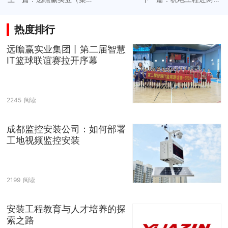
团）召开2024年年中工作
利润下降成本上升现象分
会议
析（二）
热度排行
远瞻赢实业集团丨第二届智慧
IT篮球联谊赛拉开序幕
2245
阅读
成都监控安装公司：如何部署
工地视频监控安装
2199
阅读
安装工程教育与人才培养的探
索之路