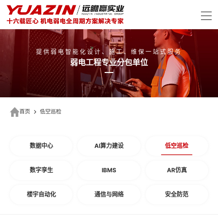
提供弱电智能化设计、施工、维保一站式服务
弱电工程专业分包单位
首页
低空巡检
数据中心
AI算力建设
低空巡检
数字孪生
IBMS
AR仿真
楼宇自动化
通信与网络
安全防范