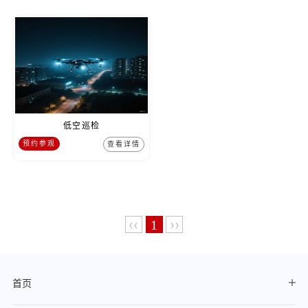
低空巡检
预约参观
查看详情
‹‹
››
1
首页