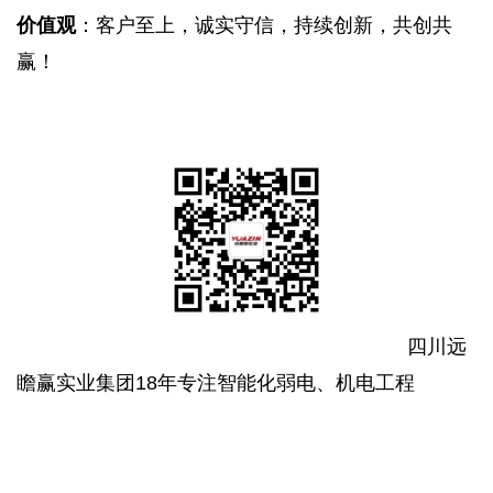
价值观
：客户至上，诚实守信，持续创新，共创共
赢！
四川远
瞻赢实业集团18年专注智能化弱电、机电工程