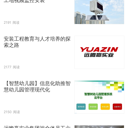
工地视频监控安装
2191
阅读
安装工程教育与人才培养的探
索之路
2177
阅读
【智慧幼儿园】信息化助推智
慧幼儿园管理现代化
2150
阅读