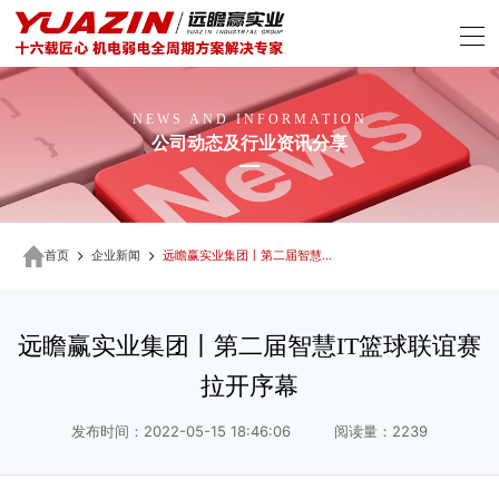
NEWS AND INFORMATION
公司动态及行业资讯分享
首页
企业新闻
远瞻赢实业集团丨第二届智慧IT篮球联谊赛拉开序幕
远瞻赢实业集团丨第二届智慧IT篮球联谊赛
拉开序幕
发布时间：2022-05-15 18:46:06 阅读量：2239