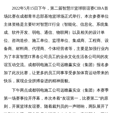
2022年5月15日下午，第二届智慧IT篮球联谊赛CIBA首
场比赛在成都青羊总部基地篮球场正式举行。本次参赛单位
主体资格是主要针对智慧IT行业（智能化、信息化、系统集
成、软件开发、弱电、通信、物联网）以及相关的设计单
位、咨询造价、施工单位、监理单位、集成商、工程商、设
备商、材料商、代理商、个体经营者等，主要是加强行业内
为了丰富智慧IT界各公司员工的业余文化生活各公司间的友
谊互动交流。成都弱电施工公司远瞻赢实业（集团）报名参
加了此次比赛，让更多的员工同事享受参加体育运动带来的
快乐，展现企业拼搏奋进的精神面貌。
下午两点成都弱电施工公司远瞻赢实业（集团）本赛季
第一场赛事拉开序幕，本次本着“友谊第一，比赛第二”的原
则，开展篮球友谊赛。随着裁判员的一声哨响，两队展开了