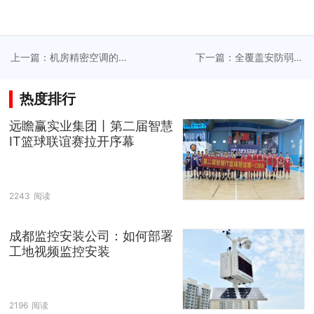
上一篇：机房精密空调的
下一篇：全覆盖安防弱电
精准安装串联数据中心高
系统架构，响应复杂场景
效运营
安全需求
热度排行
远瞻赢实业集团丨第二届智慧
IT篮球联谊赛拉开序幕
2243
阅读
成都监控安装公司：如何部署
工地视频监控安装
2196
阅读