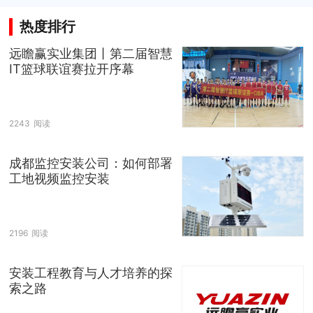
工程公司，驱动绿色能源
创新驱动提升安防监控系
配电革新
统性能
热度排行
远瞻赢实业集团丨第二届智慧
IT篮球联谊赛拉开序幕
2243
阅读
成都监控安装公司：如何部署
工地视频监控安装
2196
阅读
安装工程教育与人才培养的探
索之路