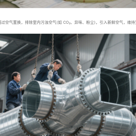
通过空气置换，排除室内污浊空气(如 CO₂、异味、粉尘)，引入新鲜空气，维