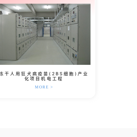
冻干人用狂犬病疫苗(2BS细胞)产业
化项目机电工程
MORE >