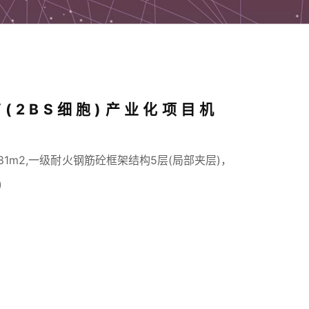
(2BS细胞)产业化项目机
.81m2,一级耐火钢筋砼框架结构5层(局部夹层)，
)