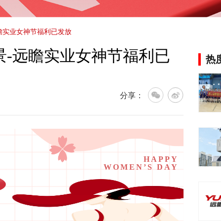
瞻实业女神节福利已发放
景-远瞻实业女神节福利已
热
分享：
HAPPY
WOMEN’S DAY