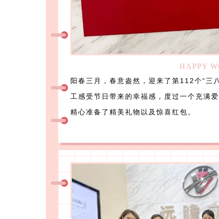
HAPPY W
阳春三月，春意盎然，迎来了第112个“三
工感受节日带来的幸福感，度过一个充满
精心准备了精美礼物以及惊喜红包。