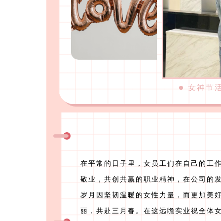
女神节
在平常的日子里，女员工们在自己的工
敬业，共创共赢的职业精神，在公司的发
岁月因坚韧温暖的女性力量，而更加美
丽，共赴三月春。在这远瞻实业祝全体