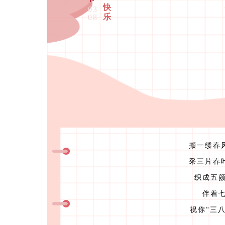
快
03
乐
08
撷一缕春风
采三片春叶
织成五颜
伴着七
祝你“三