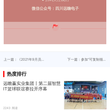
微信公众号：四川远瞻电子
上一篇：《2021年9月员工
下一篇：参加“可复制领导
大会》
力”实战，远瞻中层管理赋
能纪实
热度排行
远瞻赢实业集团丨第二届智慧
IT篮球联谊赛拉开序幕
2243
阅读