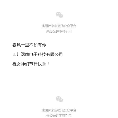
春风十里不如有你
四川远瞻电子科技有限公司
祝女神们节日快乐！