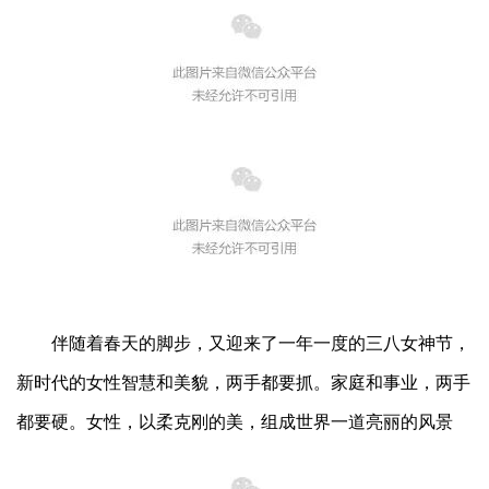
伴随着春天的脚步，
又迎来了一年一度的三八女神节，
新时代的女性
智慧和美貌，两手都要抓。家庭和事业，两手
都要硬。女性，以柔克刚的美，组成世界一道亮丽的风景