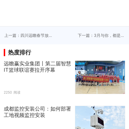
上一篇：四川远瞻春节放
下一篇：3月与你，都是最
假通知
好的风景-远瞻女神节福利
已发放
热度排行
远瞻赢实业集团丨第二届智慧
IT篮球联谊赛拉开序幕
2250
阅读
成都监控安装公司：如何部署
工地视频监控安装