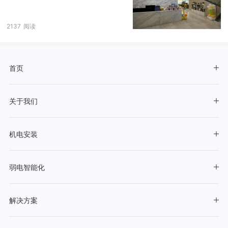
2137
阅读
首页
关于我们
机电安装
弱电智能化
解决方案