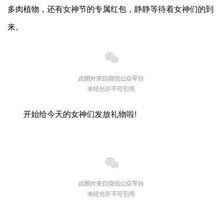
多肉植物，还有女神节的专属红包，静静等待着女神们的到
来。
开始给今天的女神们发放礼物啦!