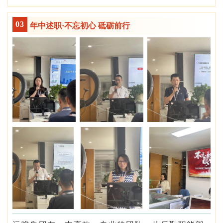
0
3
年中述职·不忘初心 砥砺前行