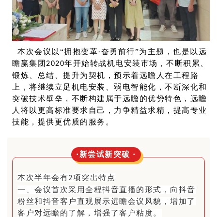
本次会议以
“拥抱变革·奋勇前行”为主题，也是以远
瞻赢集团
年开始转战机电安装市场，不断积累、
2020
锻炼、总结、提升为契机，预示着远瞻人在工程路
上，将继续立足机电安装、弱电智能化，不断深化和
突破技术壁垒，不断构建属于远瞻的优势特色，远瞻
人将以更高标准要求自己，力争精益求精，提高专业
技能，提供更优质的服务。
·新尝试新突破 ·
本次半年会有
项突出特点
2
一、会议首次采用全程抖音直播的形式，向抖音
粉丝和抖音客户直观展示远瞻会议风貌，增加了
客户对远瞻的了解，增强了客户粘度。