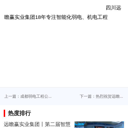
四川远
瞻赢实业集团18年专注智能化弱电、机电工程
上一篇：成都弱电工程公
下一篇：热烈祝贺远瞻赢
司：海康威视AI视频监控开
实业集团资质升级并荣获
放平台应用场景
国家高新技术企业荣誉
热度排行
远瞻赢实业集团丨第二届智慧