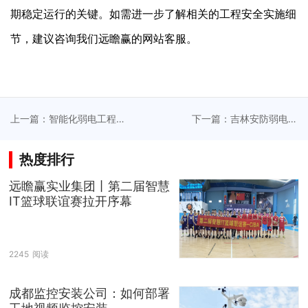
期稳定运行的关键。如需进一步了解相关的工程安全实施细
节，建议咨询我们远瞻赢的网站客服。
上一篇：智能化弱电工程
下一篇：吉林安防弱电系
推进绿色建筑标准实施，
统响应紧急事件需求，驱
实现环境友好型可持续发
动快速部署和全天候安防
热度排行
展模式
保障
远瞻赢实业集团丨第二届智慧
IT篮球联谊赛拉开序幕
2245
阅读
成都监控安装公司：如何部署