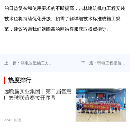
的日益复杂和使用要求的不断提高，吉林建筑机电工程安装
技术也将持续优化升级。如需了解详细技术标准或施工规
范，建议咨询我们远瞻赢的网站客服获取权威指导。
上一篇：弱电改造施工方
下一篇：弱电工程报价透
案助力老旧建筑焕新，实
明化串联客户需求分析，
现智能化升级和成本效率
确保预算可控和投资回报
热度排行
平衡
扩大化
远瞻赢实业集团丨第二届智慧
IT篮球联谊赛拉开序幕
2243
阅读