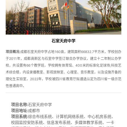
石室天府中学
项目概况:
成都石室天府中学占地160亩，建筑面积66832.7平方米，学校创办
于2011年，成都高新区与石室中学签订联合办学协议，建立十二年制公办学
校，共设置有66个教学班，学校拥有体育馆、400米的标准化足球场;科技艺
术综合楼，内设录播教室、影视放映室、心理室、音乐教室，以及设施齐备的
理化生实验室，2022年，学校被四川省教育厅拟遴选认定为四川省一级示范
性普通高中。
项目名称:
石室天府中学
项目地址:
成都市
项目
系统:
综合布线系统、计算机网络系统、中心机房系统、
校园监控安防系统、信息发布系统、多媒体教学系统、一卡